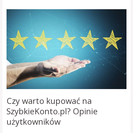
Czy
warto
kupować
na
SzybkieKonto.pl?
Opinie
użytkowników
Czy warto kupować na
SzybkieKonto.pl? Opinie
użytkowników